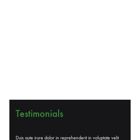
Testimonials
Duis aute irure dolor in reprehenderit in voluptate velit
Quis nos