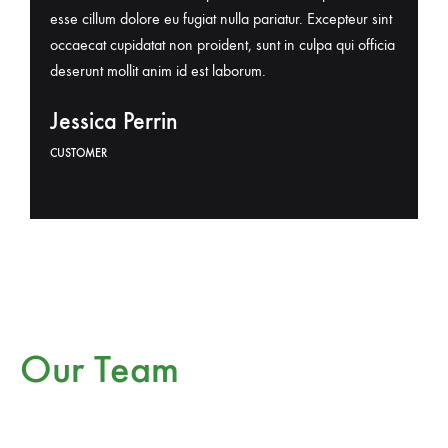
esse cillum dolore eu fugiat nulla pariatur. Excepteur sint
ex ea c
occaecat cupidatat non proident, sunt in culpa qui officia
reprehen
deserunt mollit anim id est laborum.
fugiat nu
Jessica Perrin
Wilfr
CUSTOMER
CUSTOME
Our Team