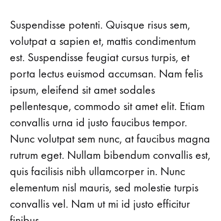
5
SPORTY
PIECES
Suspendisse potenti. Quisque risus sem,
YOU
NEED
volutpat a sapien et, mattis condimentum
IN
est. Suspendisse feugiat cursus turpis, et
YOUR
CLOSET
porta lectus euismod accumsan. Nam felis
ipsum, eleifend sit amet sodales
pellentesque, commodo sit amet elit. Etiam
convallis urna id justo faucibus tempor.
Nunc volutpat sem nunc, at faucibus magna
rutrum eget. Nullam bibendum convallis est,
quis facilisis nibh ullamcorper in. Nunc
elementum nisl mauris, sed molestie turpis
convallis vel. Nam ut mi id justo efficitur
finibus.