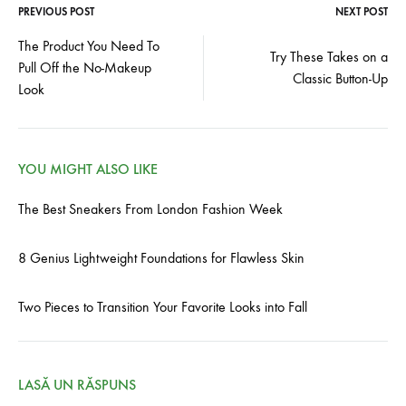
PREVIOUS POST
NEXT POST
Post
The Product You Need To
Try These Takes on a
Pull Off the No-Makeup
navigation
Classic Button-Up
Look
YOU MIGHT ALSO LIKE
The Best Sneakers From London Fashion Week
8 Genius Lightweight Foundations for Flawless Skin
Two Pieces to Transition Your Favorite Looks into Fall
LASĂ UN RĂSPUNS