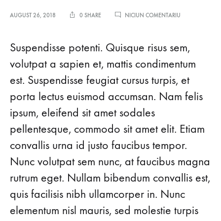
LA
AUGUST 26, 2018
0 SHARE
NICIUN COMENTARIU
THE
SHOES
THAT
Suspendisse potenti. Quisque risus sem,
WILL
INSTANTLY
volutpat a sapien et, mattis condimentum
UPDATE
est. Suspendisse feugiat cursus turpis, et
ANY
OUTFIT
porta lectus euismod accumsan. Nam felis
ipsum, eleifend sit amet sodales
pellentesque, commodo sit amet elit. Etiam
convallis urna id justo faucibus tempor.
Nunc volutpat sem nunc, at faucibus magna
rutrum eget. Nullam bibendum convallis est,
quis facilisis nibh ullamcorper in. Nunc
elementum nisl mauris, sed molestie turpis